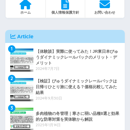
ホーム
個人情報保護方針
お問い合わせ
Article
1
【体験談】実際に使ってみた！JR東日本びゅ
うダイナミックレールパックのメリット・デ
メリット
2024年7月7日
2
【検証】びゅうダイナミックレールパックは
日帰りひとり旅に使える？価格比較してみた
結果
2024年9月30日
3
多肉植物の冬管理｜寒さに弱い品種8選と効果
的な防寒対策を実体験から解説
2025年1月14日