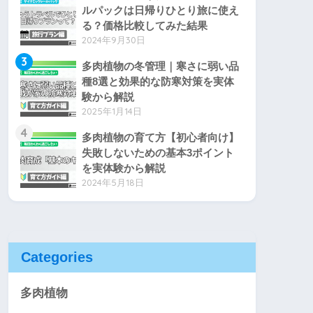
ルパックは日帰りひとり旅に使え
る？価格比較してみた結果
2024年9月30日
3
多肉植物の冬管理｜寒さに弱い品
種8選と効果的な防寒対策を実体
験から解説
2025年1月14日
4
多肉植物の育て方【初心者向け】
失敗しないための基本3ポイント
を実体験から解説
2024年5月18日
Categories
多肉植物