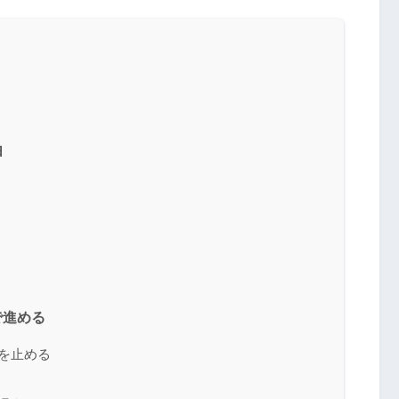
由
で進める
りを止める